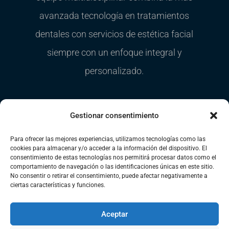
avanzada tecnología en tratamientos
dentales con servicios de estética facial
siempre con un enfoque integral y
personalizado.
Gestionar consentimiento
Bucodent
/
Conócenos
/
Tratamientos dentales
/
Para ofrecer las mejores experiencias, utilizamos tecnologías como las
cookies para almacenar y/o acceder a la información del dispositivo. El
Promociones
/
Finciación
/
Blog
/
Contacto
consentimiento de estas tecnologías nos permitirá procesar datos como el
comportamiento de navegación o las identificaciones únicas en este sitio.
No consentir o retirar el consentimiento, puede afectar negativamente a
ciertas características y funciones.
Aceptar