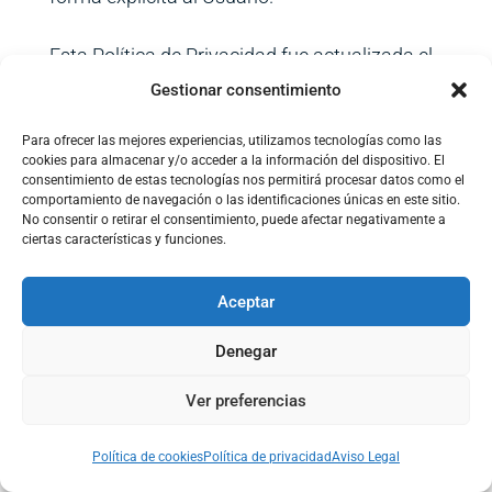
Esta Política de Privacidad fue actualizada el
Gestionar consentimiento
día 6 de febrero 2020 para adaptarse al
Reglamento (UE) 2016/679 del Parlamento
Para ofrecer las mejores experiencias, utilizamos tecnologías como las
cookies para almacenar y/o acceder a la información del dispositivo. El
Europeo y del Consejo, de 27 de abril de 2016,
consentimiento de estas tecnologías nos permitirá procesar datos como el
comportamiento de navegación o las identificaciones únicas en este sitio.
relativo a la protección de las personas
No consentir o retirar el consentimiento, puede afectar negativamente a
ciertas características y funciones.
físicas en lo que respecta al tratamiento de
datos personales y a la libre circulación de
Aceptar
estos datos (RGPD) y a la Ley Orgánica
Denegar
3/2018, de 5 de diciembre, de Protección de
Ver preferencias
Datos Personales y garantía de los derechos
digitales (LOPD)
Política de cookies
Política de privacidad
Aviso Legal